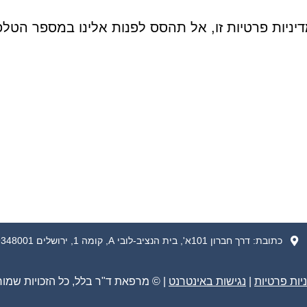
זו, אל תהסס לפנות אלינו במספר הטלפון 0586332326 או בדוא"ל בכת
כתובת: דרך חברון 101א', בית הנציב-לובי A, קומה 1, ירושלים 9348001
יות פרטיות
|
נגישות באינטרנט
| © מרפאת ד"ר בלל, כל הזכויות שמור