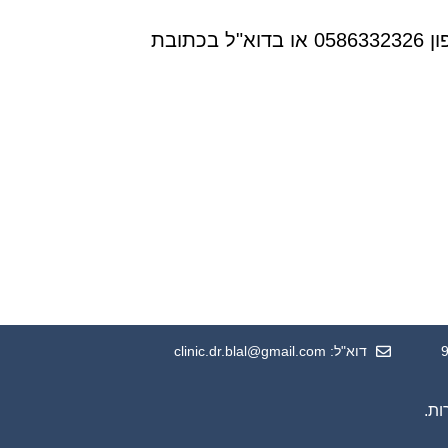
ובת
דוא"ל: clinic.dr.blal@gmail.com
ות.